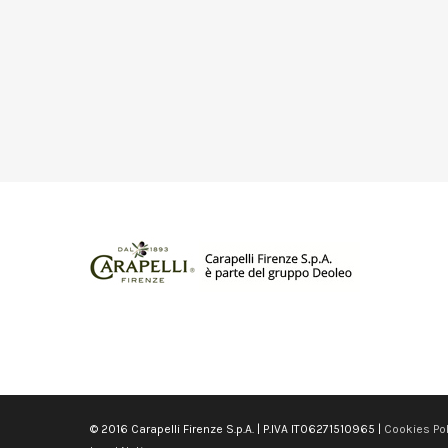
© 2016 Carapelli Firenze S.p.A. | P.IVA IT06271510965 |
Cookies Pol